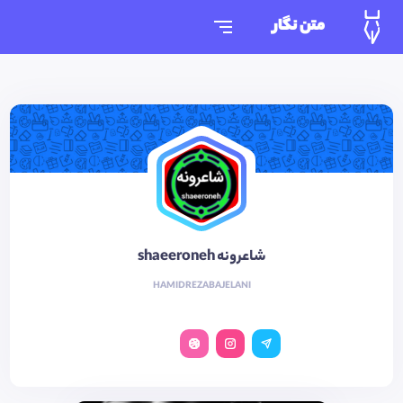
متن نگار
شاعرونه shaeeroneh
HAMIDREZABAJELANI