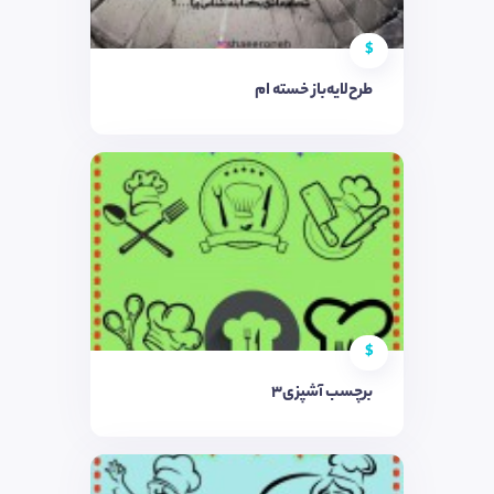
$
طرح‌لایه‌باز خسته ام
$
برچسب آشپزی3