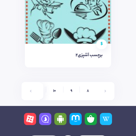
$
برچسب آشپزی2
13
12
11
10
9
8