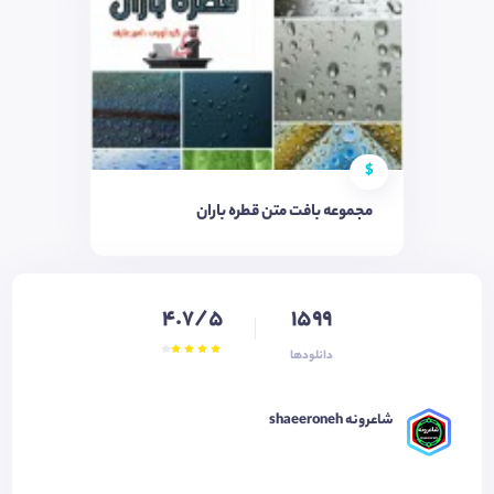
$
مجموعه بافت متن قطره باران
4.7/5
1599
دانلودها
شاعرونه shaeeroneh