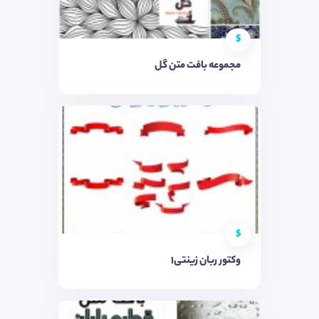
$
مجموعه بافت متن گل
$
وکتور ربان زینتی۱