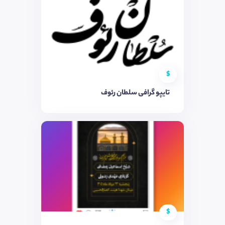
$
تایپو گرافی سلطان رئوف
$