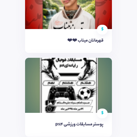
$
قهرمانان میناب ❤️❤️
$
پوستر مسابقات ورزشی ps4