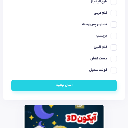
طرح لایه باز
قلم عربی
تصاویر پس زمینه
برچسب
قلم لاتین
دست نقش
فونت سمبل
اعمال فیلترها