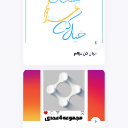
$
خیال کن غزالم
$