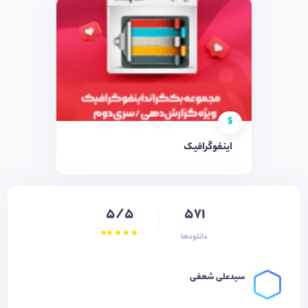
$
اینفوگرافیک
5/5
571
دانلودها
سیدعلی شعفی