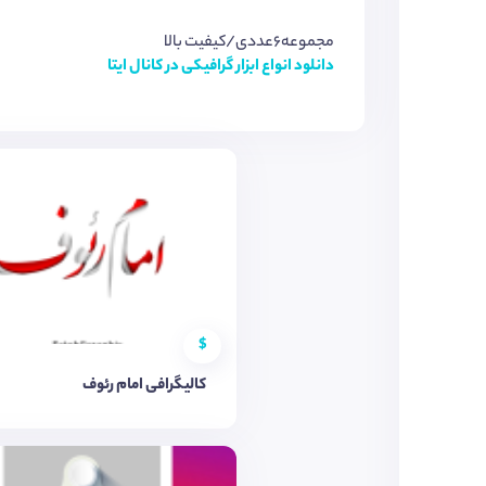
مجموعه6عددی/کیفیت بالا
دانلود انواع ابزار گرافیکی در کانال ایتا
$
کالیگرافی امام رئوف