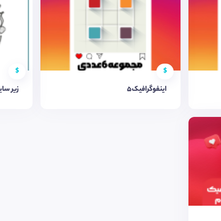
$
$
اینفوگرافیک5
زیر سای