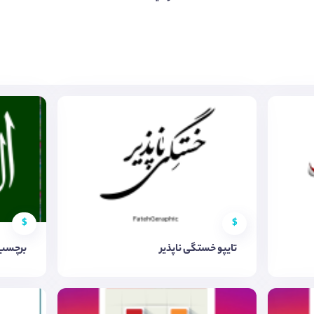
$
$
تایپو خستگی ناپذیر
برچسب ن