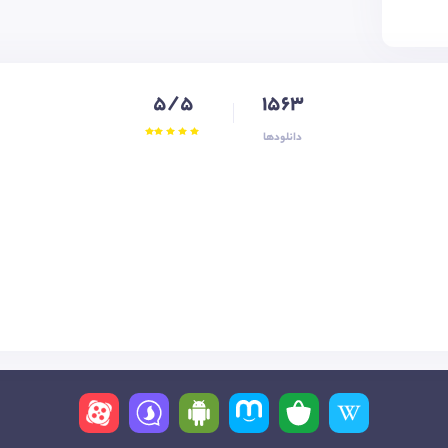
5/5
1563
دانلودها