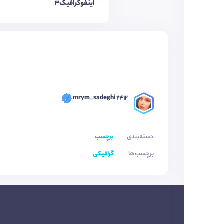
اینفوگرافیک3
mrym_sadeghi 2412
دسته‌بندی
برچسب
برچسب‌ها
گرافیکی