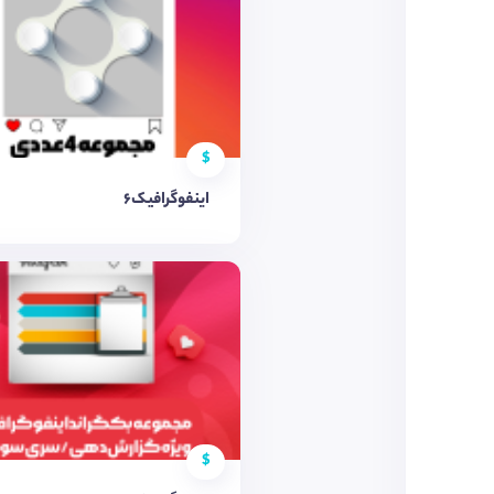
$
اینفوگرافیک6
$