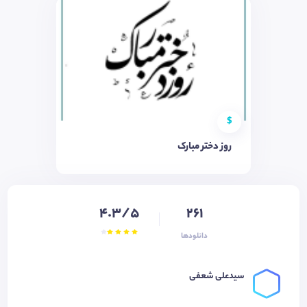
$
روز دختر مبارک
4.3/5
261
دانلودها
سیدعلی شعفی