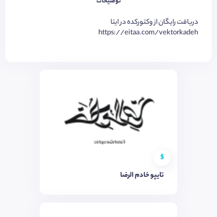
توضیحات
دریافت رایگان از وکتورکده در ایتا
https://eitaa.com/vektorkadeh
$
تایپو خادم الرضا