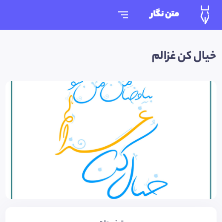
متن نگار
خیال کن غزالم