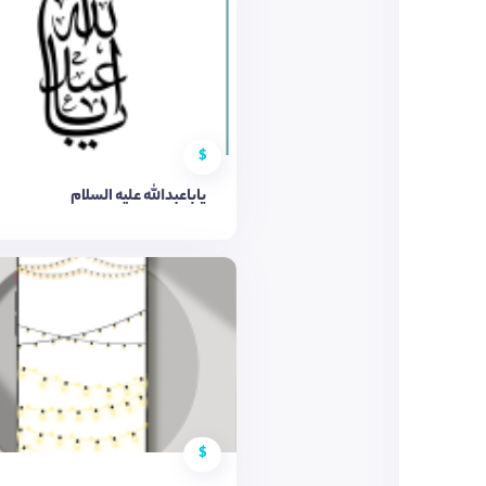
$
یاباعبدالله علیه السلام
$