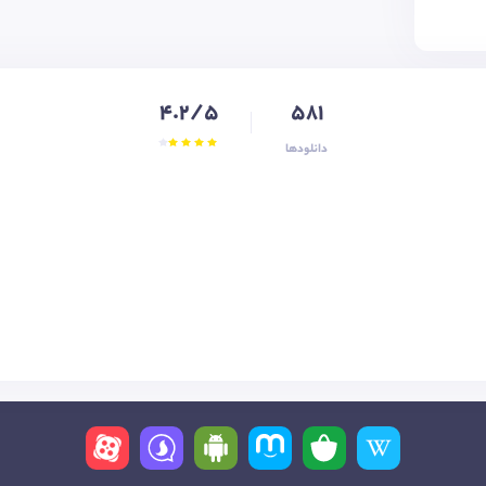
4.2/5
581
دانلودها