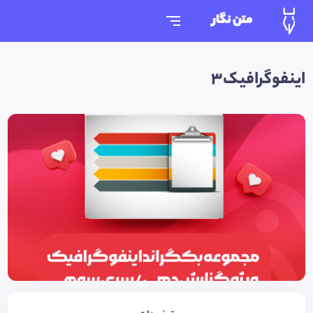
متن نگار
اینفوگرافیک3