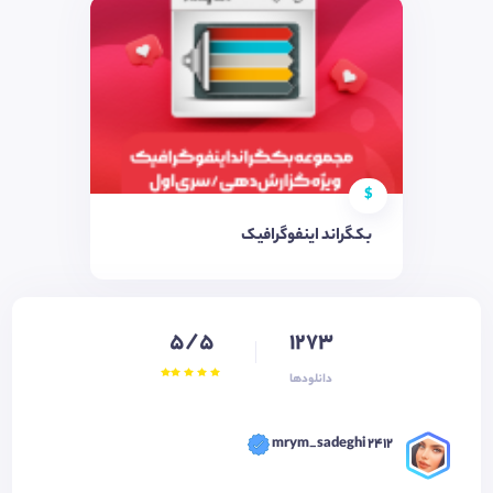
$
بکگراند اینفوگرافیک
5/5
1273
دانلودها
mrym_sadeghi 2412