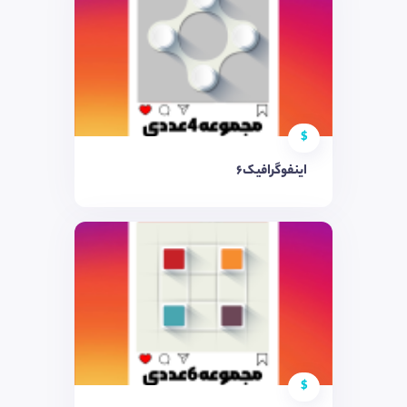
$
اینفوگرافیک6
$