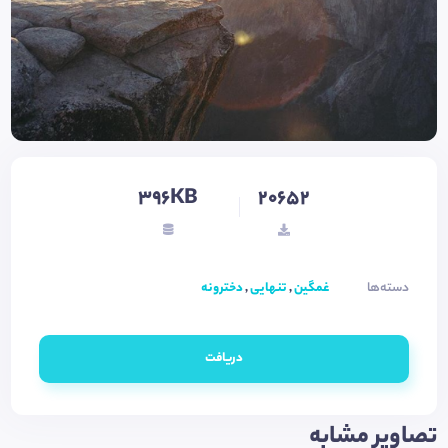
396KB
20652
دسته‌ها
غمگین
,
تنهایی
,
دخترونه
دریافت
تصاویر مشابه