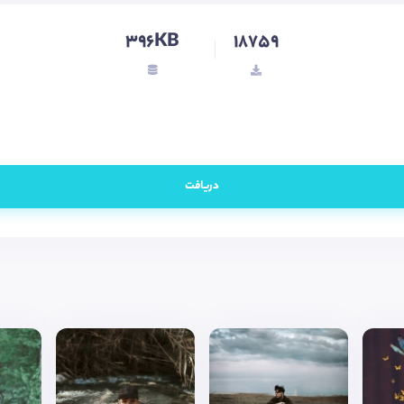
396KB
18759
دریافت