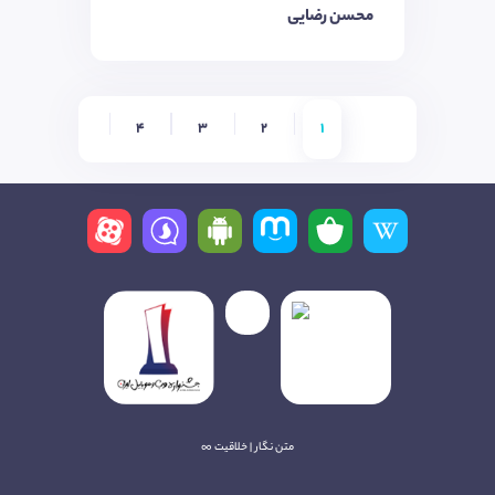
محسن رضایی
4
3
2
1
متن نگار | خلاقیت ∞