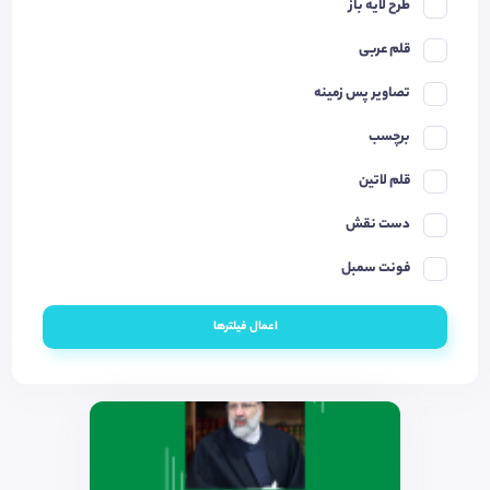
طرح لایه باز
قلم عربی
تصاویر پس زمینه
برچسب
قلم لاتین
دست نقش
فونت سمبل
اعمال فیلترها