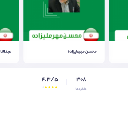
محسن مهرعلیزاده
عبدالن
4.3/5
308
دانلودها