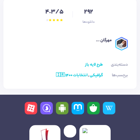
4.3/5
292
دانلودها
مهرگان ...
دسته‌بندی
طرح لایه باز
برچسب‌ها
گرافیکی
,
انتخابات 1400 🇮🇷