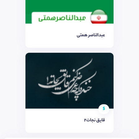
عبدالناصر همتی
$
قایق نجات۲