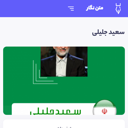
متن نگار
سعید جلیلی