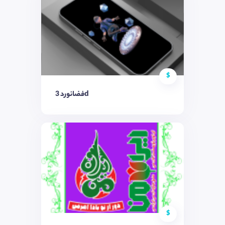
$
فضانورد 3d
$