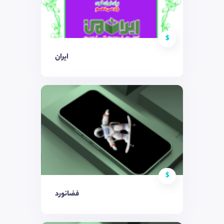
$
ایران
$
فضانورد