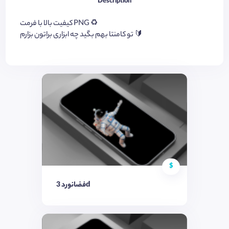
Description
کیفیت بالا با فرمت PNG ♻️
تو کامنتا بهم بگید چه ابزاری براتون بزارم 🔰
$
فضانورد 3d