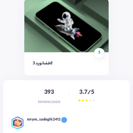
$
فضانورد 3d
393
3.7/5
DOWNLOADS
mrym_sadeghi 2412