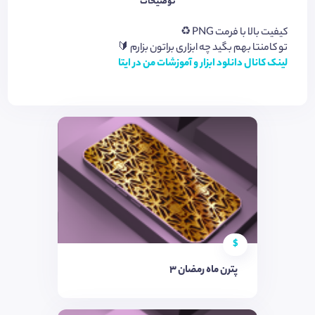
توضیحات
کیفیت بالا با فرمت PNG ♻️
تو کامنتا بهم بگید چه ابزاری براتون بزارم 🔰
لینک کانال دانلود ابزار و آموزشات من در ایتا
$
پترن ماه رمضان 3