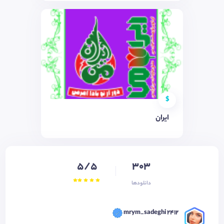
$
ایران
5/5
303
دانلودها
mrym_sadeghi 2412