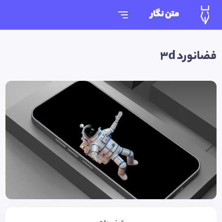
متن نگار
فضانورد 3d