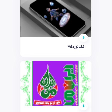
$
فضانورد 3d
$