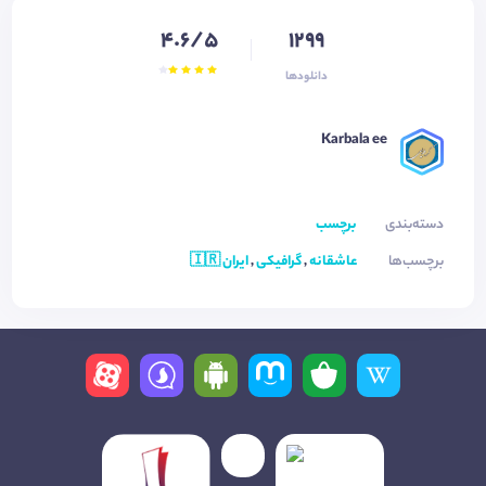
4.6/5
1299
دانلودها
Karbala ee
دسته‌بندی
برچسب
برچسب‌ها
عاشقانه
,
گرافیکی
,
ایران 🇮🇷