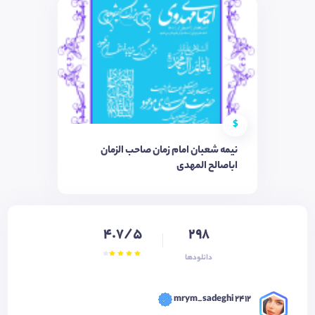
$
نیمه شعبان امام زمان صاحب الزمان
اباصالح المهدی
4.7/5
298
دانلودها
mrym_sadeghi 2412