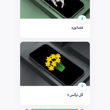
$
فضانورد
$
گل نرگس 6