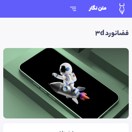
متن نگار
فضانورد 3d