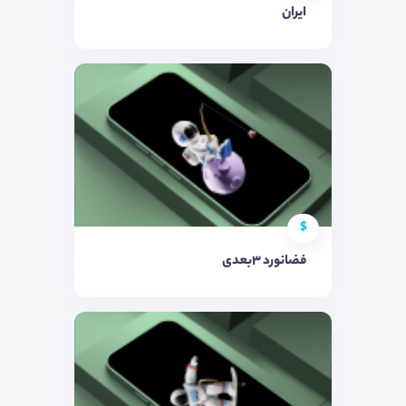
ایران
$
فضانورد 3بعدی