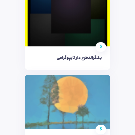
$
بکگراندطرح دار تایپوگرافی
$