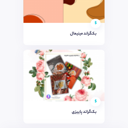
$
بکگراند مینیمال
$
بک‌گراند پاییزی