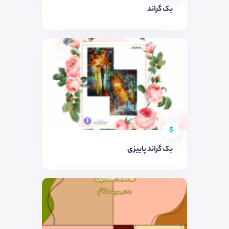
بک گراند
$
بک گراند پاییزی