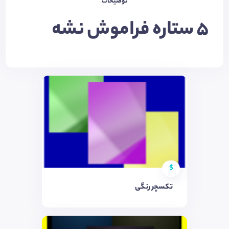
توضیحات
5 ستاره فراموش نشه
$
تکسچر رنگی