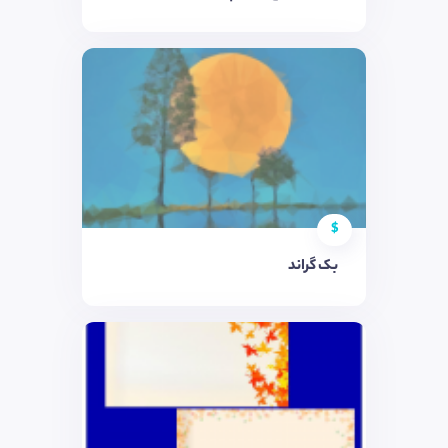
$
بک گراند