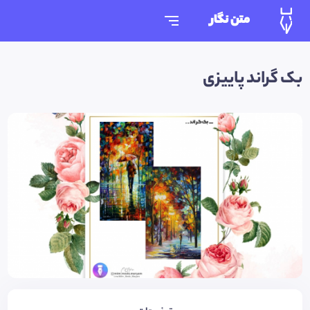
متن نگار
بک گراند پاییزی