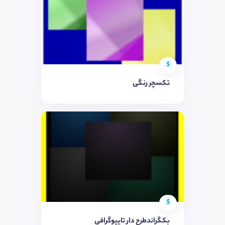
$
تکسچر رنگی
$
بکگراندطرح دار تایپوگرافی