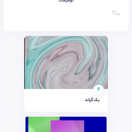
توضیحات
....♡
$
بک گراند