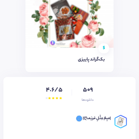
$
بک‌گراند پاییزی
4.6/5
509
دانلودها
|میٖمْ مِثْـلِ مَریَمـْـღ|