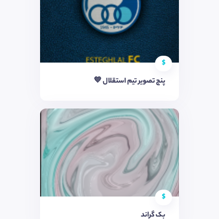
$
پنج تصویر تیم استقلال 💙
$
بک گراند