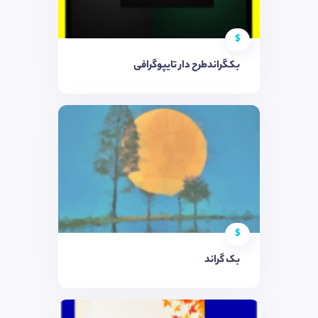
$
بکگراندطرح دار تایپوگرافی
$
بک گراند