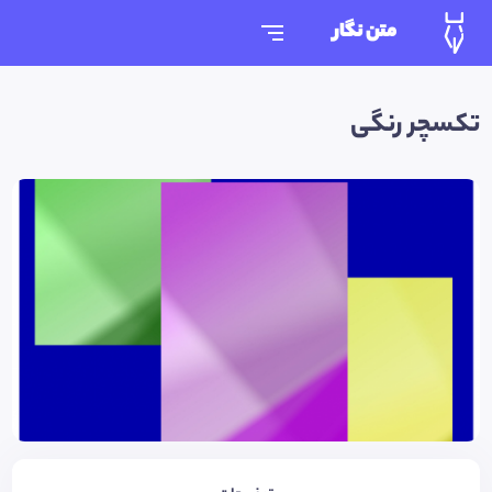
متن نگار
تکسچر رنگی