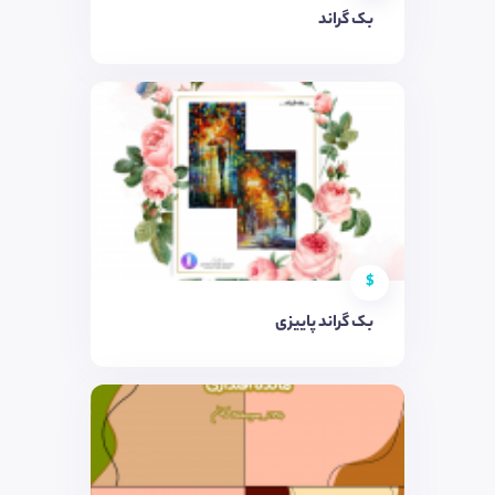
بک گراند
$
بک گراند پاییزی