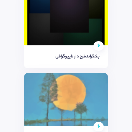
$
بکگراندطرح دار تایپوگرافی
$