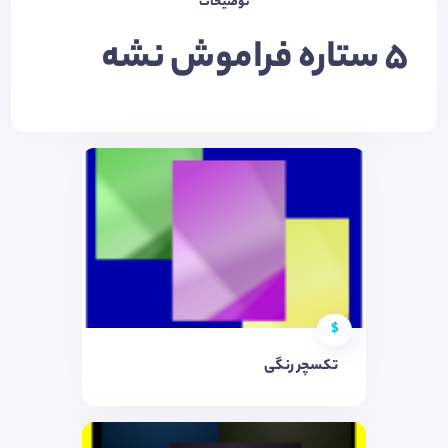
توضیحات
5 ستاره فراموش نشه
$
تکسچر رنگی