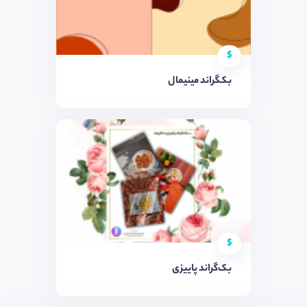
$
بکگراند مینیمال
$
بک‌گراند پاییزی