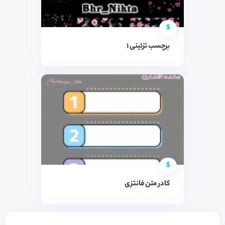
$
برچسب تزئینی ١
$
کادر متن فانتزی