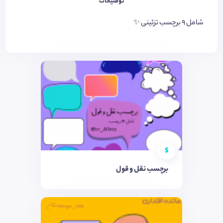
توضیحات
شامل ٩ برچسب تزئینی ✨
$
برچسب نقل و قول