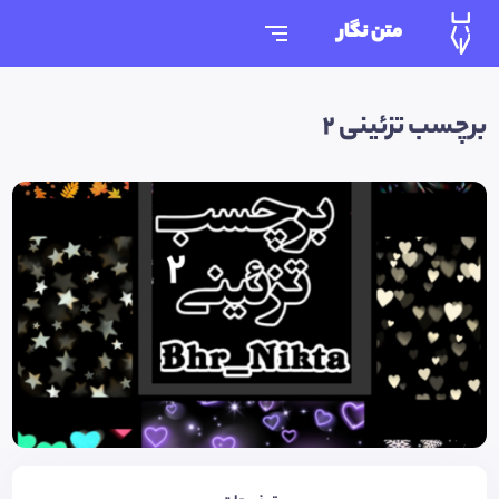
متن نگار
برچسب تزئینی ٢