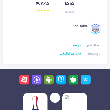
4.2/5
1515
دانلودها
Bhr_ Nikta
دسته‌بندی
برچسب
برچسب‌ها
فانتزی
,
گرافیکی