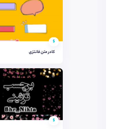
$
کادر متن فانتزی
$