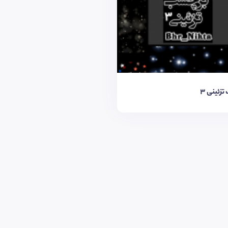
زئینی ٣