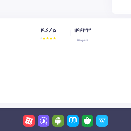
4.6/5
14433
دانلودها