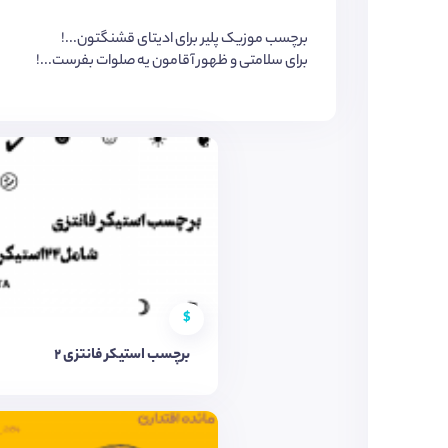
برچسب موزیک پلیر برای ادیتای قشنگتون...!
برای سلامتی و ظهور آقامون یه صلوات بفرست...!
$
برچسب استیکر فانتزی ٢