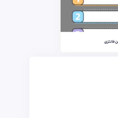
ن فانتزی