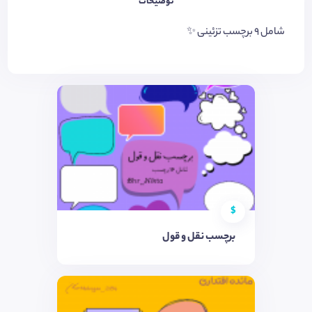
توضیحات
شامل ٩ برچسب تزئینی ✨
$
برچسب نقل و قول