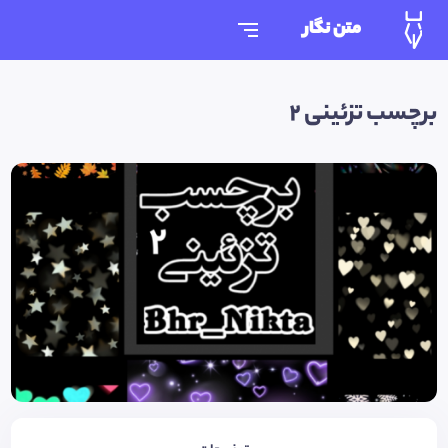
متن نگار
برچسب تزئینی ٢