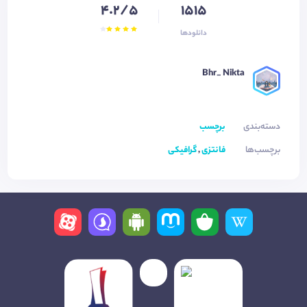
4.2/5
1515
دانلودها
Bhr_ Nikta
دسته‌بندی
برچسب
برچسب‌ها
فانتزی
,
گرافیکی