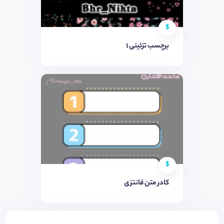
$
برچسب تزئینی ١
$
کادر متن فانتزی