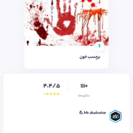
$
برچسب خون
4.4/5
1110
دانلودها
Mr.dsalvator 💪