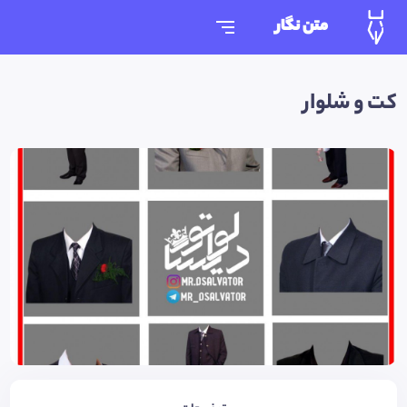
متن نگار
کت و شلوار