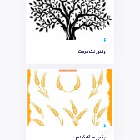
$
وکتور تک درخت
$
وکتور ساقه گندم