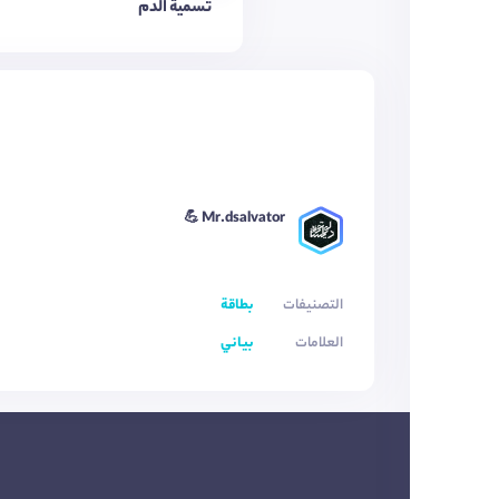
تسمية الدم
Mr.dsalvator 💪
التصنيفات
بطاقة
العلامات
بياني