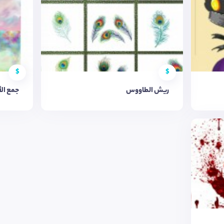
$
$
ريش الطاووس
جمع ال