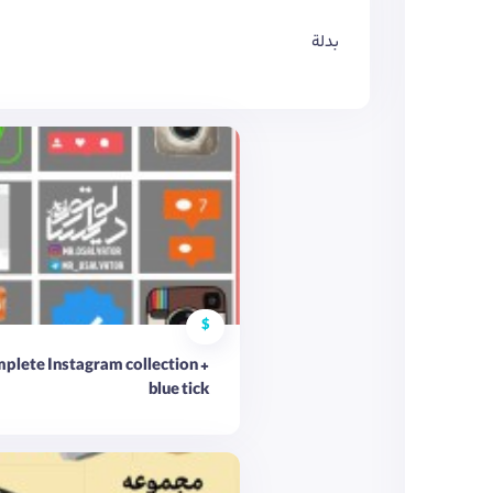
بدلة
$
plete Instagram collection +
blue tick