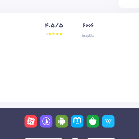
4.5/5
6006
دانلودها