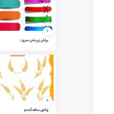
$
براش زیر متن سری 1
$
وکتور ساقه گندم