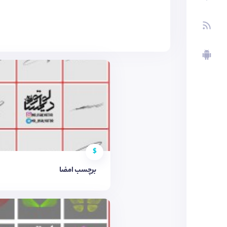
$
برچسب امضا