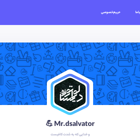
اما
حریم‌خصوصی
Mr.dsalvator 💪
و خدایی که به شدت کافیست