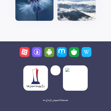
مصمم النصوص | إبداع ∞