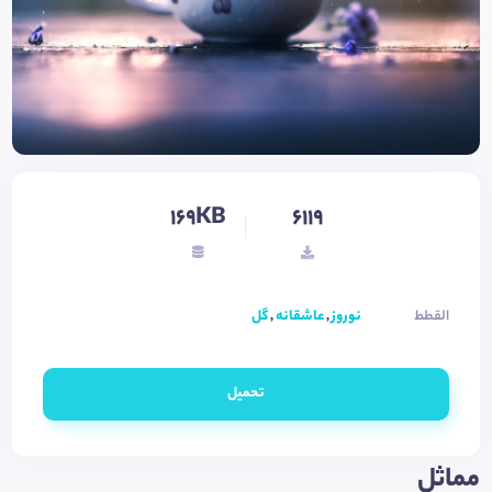
169KB
6119
القطط
نوروز
,
عاشقانه
,
گل
تحميل
مماثل