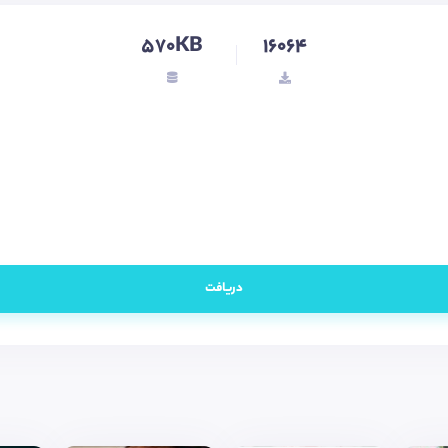
570KB
16064
دریافت