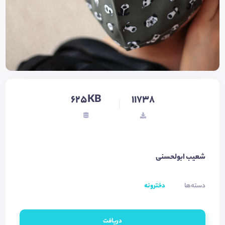
625KB
11738
شعیب ابولحسنی
دسته‌ها
دخترونه
دریافت