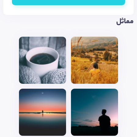
مماثل