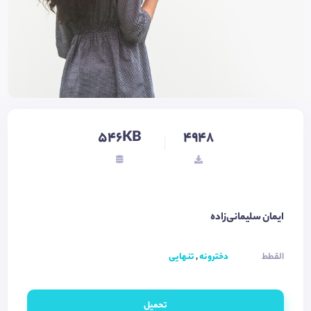
546KB
4948
ایمان سلیمانی‌زاده
القطط
دخترونه
,
تنهایی
تحميل