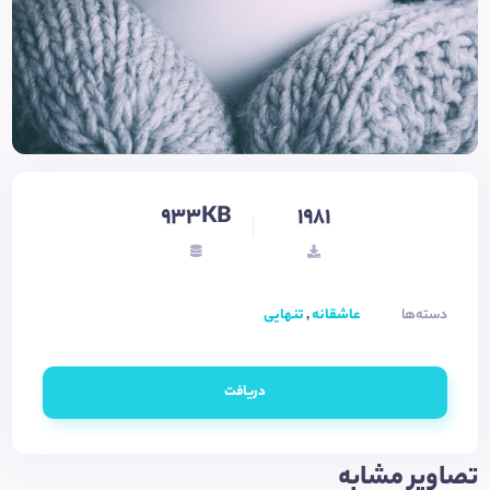
933KB
1981
دسته‌ها
عاشقانه
,
تنهایی
دریافت
تصاویر مشابه