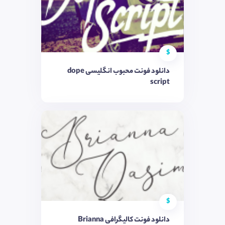
$
دانلود فونت محبوب انگلیسی dope
script
$
دانلود فونت کالیگرافی Brianna