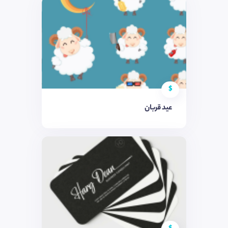
$
عید قربان