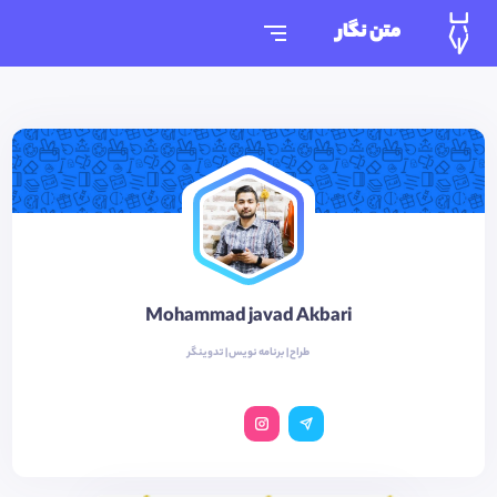
متن نگار
Mohammad javad Akbari
طراح | برنامه نویس | تدوینگر