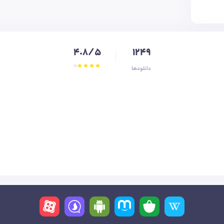
4.8/5
1249
دانلودها