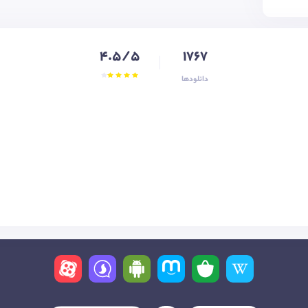
4.5/5
1767
دانلودها