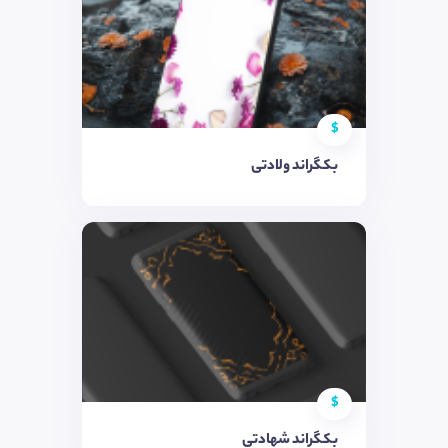
$
بکگراند ولادتی
$
بکگراند شهادتی