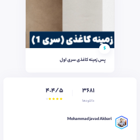
$
پس زمینه کاغذی سری اول
4.4/5
3681
دانلودها
Mohammad javad Akbari