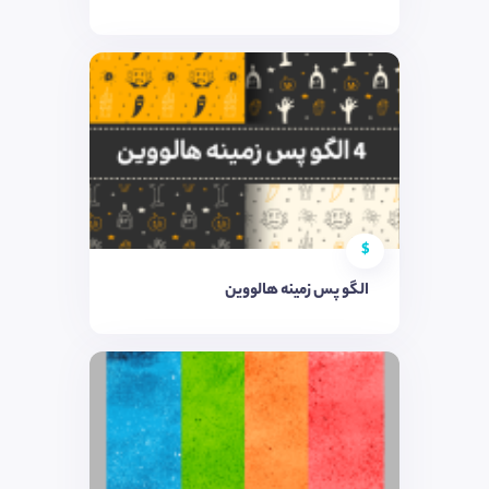
$
الگو پس زمینه هالووین