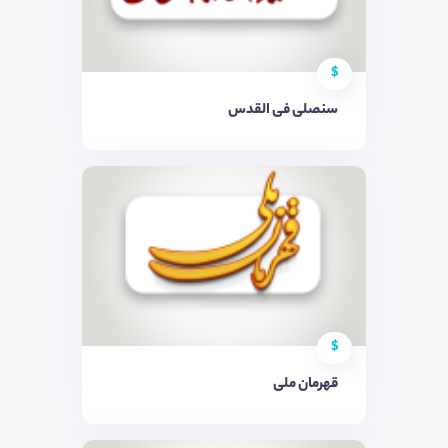
$
سنصلی فی القدس
$
قهرمان ملی