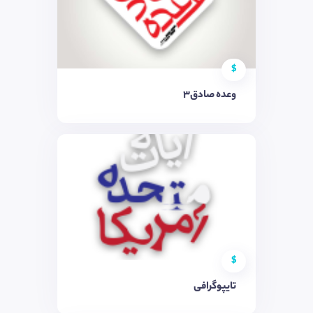
$
وعده صادق3
$
تایپوگرافی