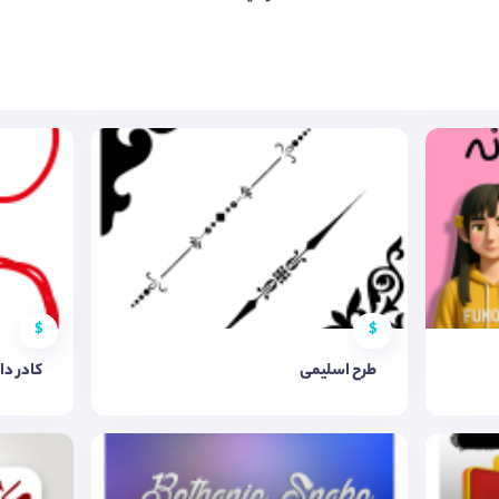
$
$
طرح اسلیمی
کادر دای