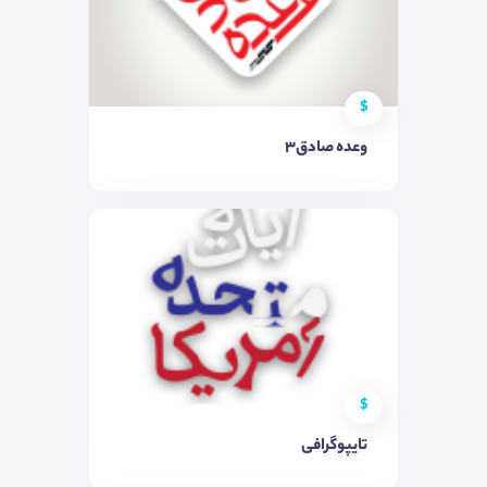
$
وعده صادق3
$
تایپوگرافی