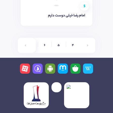
$
امام رضا خیلی دوست دارم
9
8
7
6
5
4