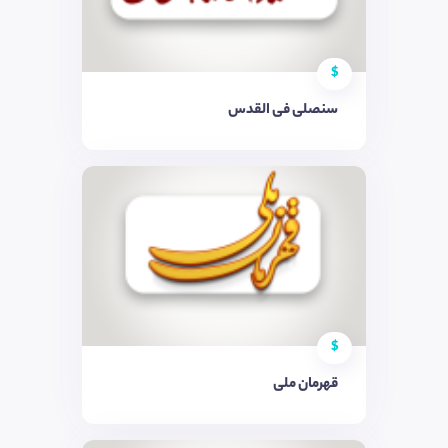
$
سنصلی فی القدس
$
قهرمان ملی