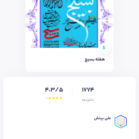
$
هفته بسیج
4.3/5
1774
دانلودها
علی بينش