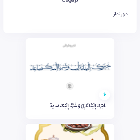
توضیحات
مهر نماز
$
خَیْرُکَ إِلَیْنَا نَازِلٌ وَ شَرُّنَا إِلَیْکَ صَاعِدٌ