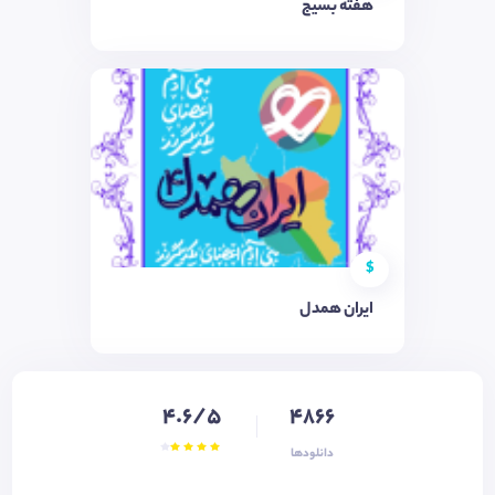
هفته بسیج
$
ایران همدل
4.6/5
4866
دانلودها