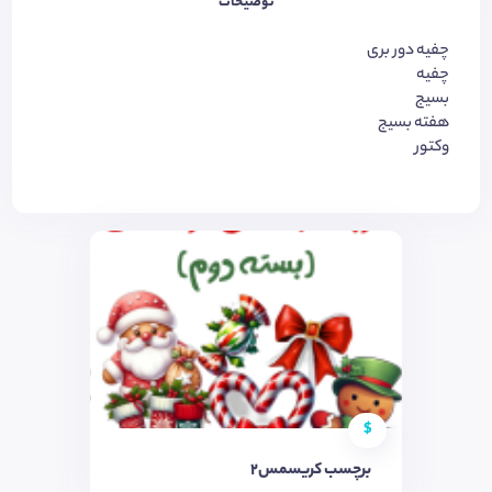
توضیحات
چفیه دور بری
چفیه
بسیج
هفته بسیج
وکتور
$
برچسب کریسمس2