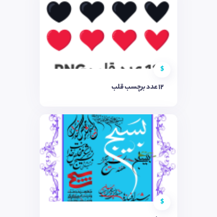
$
12 عدد برچسب قلب
$