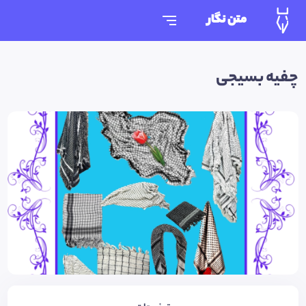
متن نگار
چفیه بسیجی