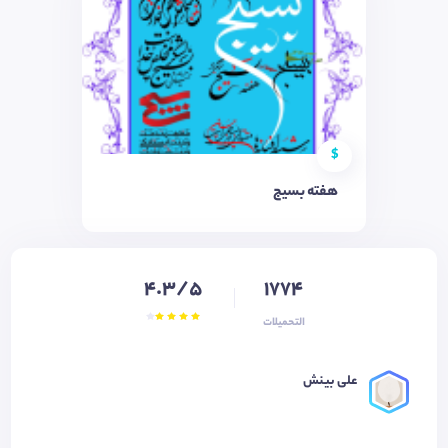
$
هفته بسیج
4.3/5
1774
التحميلات
علی بينش