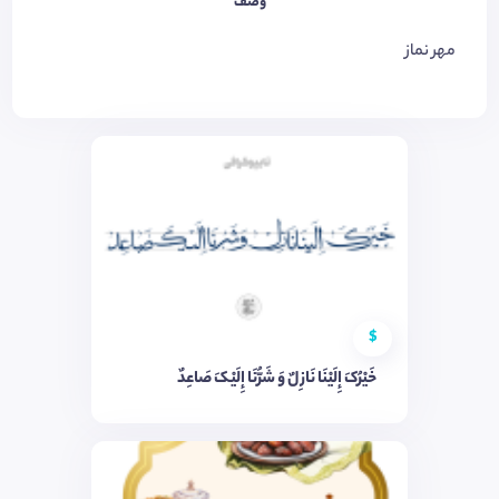
وصف
مهر نماز
$
خَیْرُکَ إِلَیْنَا نَازِلٌ وَ شَرُّنَا إِلَیْکَ صَاعِدٌ