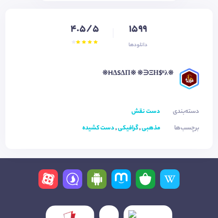
4.5/5
1599
دانلودها
※HΔSΔΠ※ ※∋ΞΗ$ⁿλ※
دسته‌بندی
دست نقش
برچسب‌ها
مذهبی
,
گرافیکی
,
دست کشیده