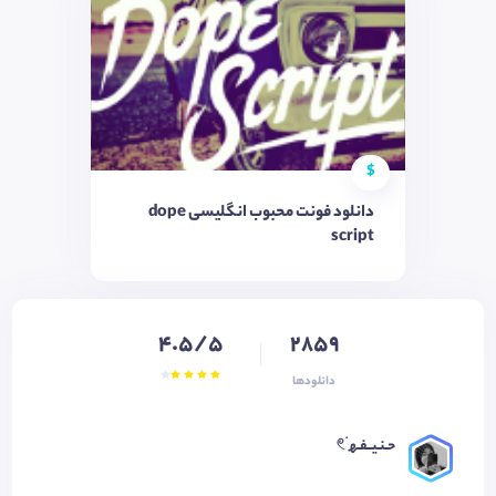
$
دانلود فونت محبوب انگلیسی dope
script
4.5/5
2859
دانلودها
حـنـیــفـھ 𓏲࣪