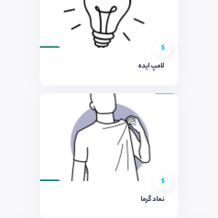
$
لامپ ایده
$
نماد گرما