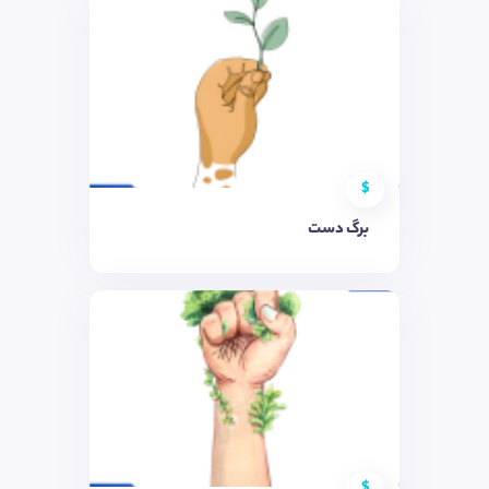
$
برگ دست
$