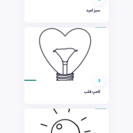
سبز امید
$
لامپ قلب