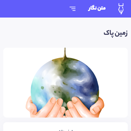
متن نگار
زمین پاک