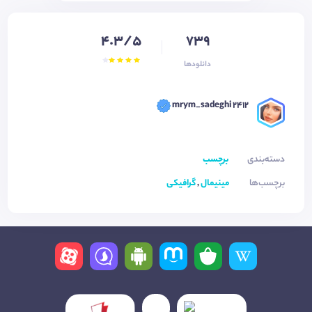
4.3/5
739
دانلودها
mrym_sadeghi 2412
دسته‌بندی
برچسب
برچسب‌ها
مینیمال
,
گرافیکی