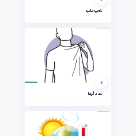
لامپ قلب
$
نماد گرما