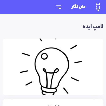
متن نگار
لامپ ایده