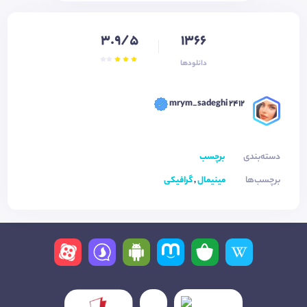
3.9/5
1366
دانلودها
mrym_sadeghi 2412
دسته‌بندی
برچسب
برچسب‌ها
مینیمال
,
گرافیکی