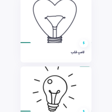
$
لامپ قلب
$