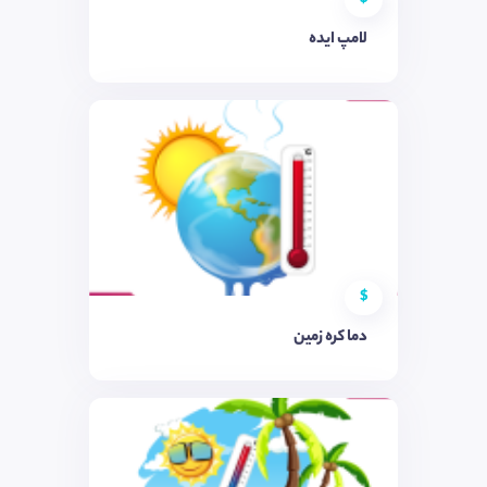
لامپ ایده
$
دما کره زمین