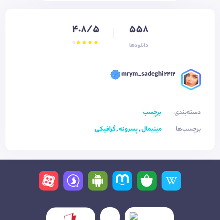
4.8/5
558
دانلودها
mrym_sadeghi 2412
دسته‌بندی
برچسب
برچسب‌ها
مینیمال
,
پسرونه
,
گرافیکی